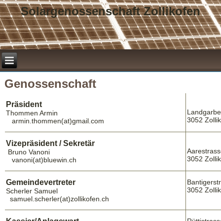
Solargenossenschaft Zollikofen
Genossenschaft
Präsident
Landgarbe
Thommen Armin
3052 Zolli
armin.thommen(at)gmail.com
Vizepräsident / Sekretär
Aarestras
Bruno Vanoni
3052 Zolli
vanoni(at)bluewin.ch
Gemeindevertreter
Bantigerst
3052 Zolli
Scherler Samuel
samuel.scherler(at)zollikofen.ch