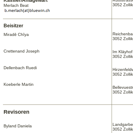
Kassier/Anlagewart
Rüttistras
3052 Zolli
Merlach Beat
Beisitzer
Reichenba
Miradê Chîya
3052 Zolli
Crettenand Joseph
Im Kläyhof
3052 Zolli
Dellenbach Ruedi
Hirzenfel
3052 Zolli
Koeberle Martin
Bellevuestr
3052 Zolli
Revisoren
Landgarben
Byland
Daniela
3052 Zolli